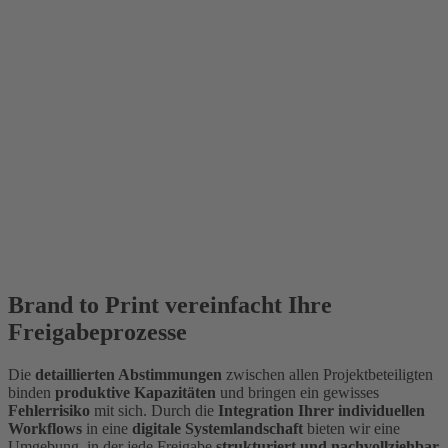
Brand to Print vereinfacht Ihre
Freigabeprozesse
Die
detaillierten Abstimmungen
zwischen allen Projektbeteiligten
binden
produktive Kapazitäten
und bringen ein gewisses
Fehlerrisiko
mit sich. Durch die
Integration Ihrer individuellen
Workflows
in eine
digitale Systemlandschaft
bieten wir eine
Umgebung, in der jede Freigabe
strukturiert und nachvollziehbar