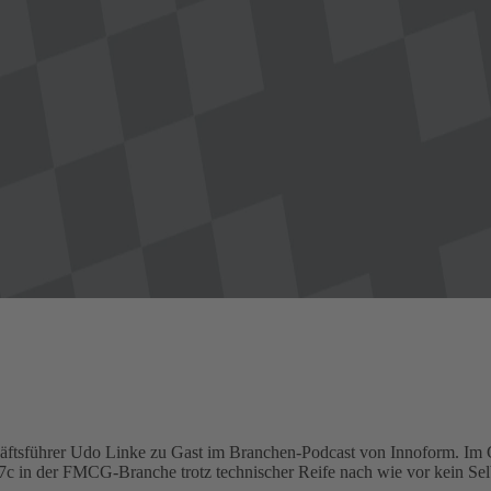
häftsführer Udo Linke zu Gast im Branchen-Podcast von Innoform. Im 
7c in der FMCG-Branche trotz technischer Reife nach wie vor kein Selbs