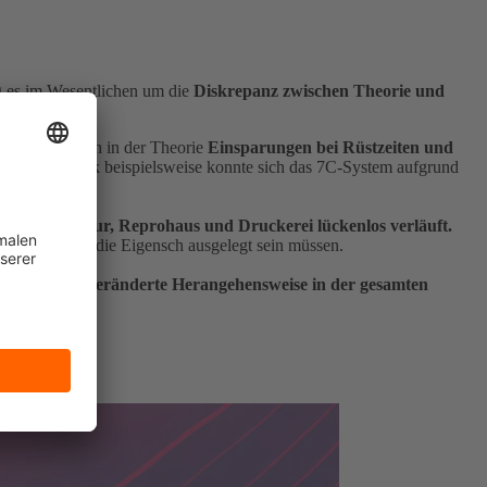
ng es im Wesentlichen um die
Diskrepanz zwischen Theorie und
hrend dadurch in der Theorie
Einsparungen bei Rüstzeiten und
m Offsetdruck beispielsweise konnte sich das 7C-System aufgrund
sign-Agentur, Reprohaus und Druckerei lückenlos verläuft.
kmaschine
für die Eigensch ausgelegt sein müssen.
 sondern eine
veränderte Herangehensweise
in der gesamten