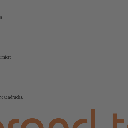
t.
imiert.
onagendrucks.