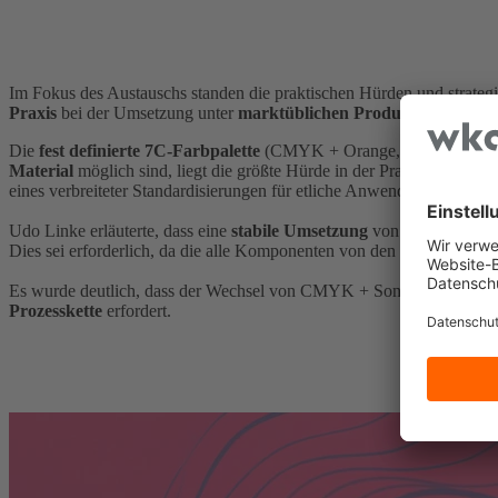
Im Fokus des Austauschs standen die praktischen Hürden und strateg
Praxis
bei der Umsetzung unter
marktüblichen Produktionsbedin
Die
fest definierte 7C-Farbpalette
(CMYK + Orange, Grün, Violett) 
Material
möglich sind, liegt die größte Hürde in der Praxis an der
fe
eines verbreiteter Standardisierungen für etliche Anwendungen wie Etik
Udo Linke erläuterte, dass eine
stabile Umsetzung
von 7C im Flexodr
Dies sei erforderlich, da die alle Komponenten von den
Daten
, über 
Es wurde deutlich, dass der Wechsel von CMYK + Sonderfarben zu ei
Prozesskette
erfordert.