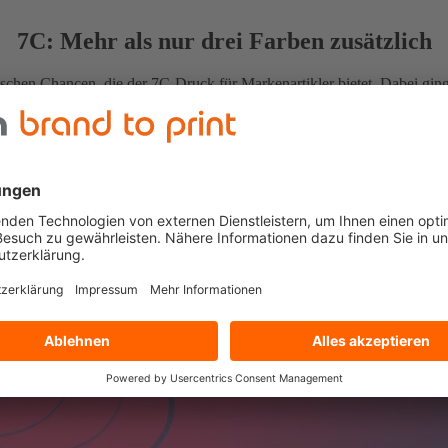
7C: Mehr als nur drei Farben zusätzlich
ischen Chancen, die der 7C-Druck für Markenartikler bietet. Dabei gi
gungen
im Flexodruck.
soll den Einsatz der
Pantone-Sonderfarben überflüssig
machen. Wä
hlenden branchenübergreifenden Standardisierung
im Flexodruck. I
etten leichter etablieren.
uck langfristig nur gelingen kann, wenn die
Abstimmung zwischen De
die
Proofs
, die Auswahl der
Druckmedien
bis zum
Set-Up der Druc
ner festen 7-Farben-Palette
keine rein technische Entscheidung
ist,
Hören Sie hier die gesamte Podcastfolge